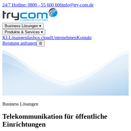
24/7 Hotline: 0800 - 55 600 606
info@try-com.de
Business Lösungen ▾
Produkte & Services ▾
KI-Lösungen
faxbox.cloud
Unternehmen
Kontakt
Beratung anfragen
☰
Business Lösungen
Telekommunikation für öffentliche
Einrichtungen