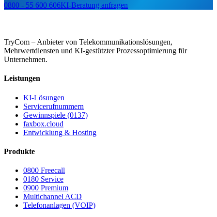
0800 - 55 600 606
KI-Beratung anfragen
TryCom – Anbieter von Telekommunikationslösungen,
Mehrwertdiensten und KI-gestützter Prozessoptimierung für
Unternehmen.
Leistungen
KI-Lösungen
Servicerufnummern
Gewinnspiele (0137)
faxbox.cloud
Entwicklung & Hosting
Produkte
0800 Freecall
0180 Service
0900 Premium
Multichannel ACD
Telefonanlagen (VOIP)